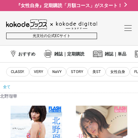
『女性自身』定期購読「月額コース」がスタート！
光文社の公式ECサイト
おすすめ
雑誌｜定期購読
雑誌｜単品
CLASSY.
VERY
NaVY
STORY
美ST
女性自身
F
全て
北野瑠華