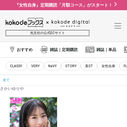
『女性自身』定期購読「月額コース」がスタート！
光文社の公式ECサイト
おすすめ
雑誌｜定期購読
雑誌｜単品
CLASSY.
VERY
NaVY
STORY
美ST
女性自身
F
全て
さかいゆりや