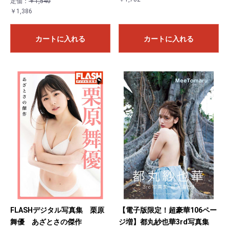
定価：
￥1,540
￥1,386
カートに入れる
カートに入れる
お買い物を続ける
カートへ進む
FLASHデジタル写真集 栗原
【電子版限定！超豪華106ペー
舞優 あざとさの傑作
ジ増】都丸紗也華3rd写真集