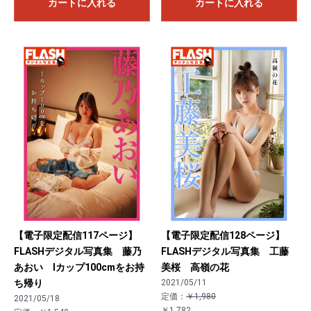
カートに入れる
カートに入れる
【電子限定配信117ページ】
【電子限定配信128ページ】
FLASHデジタル写真集 藤乃
FLASHデジタル写真集 工藤
あおい Iカップ100cmをお持
美桜 高嶺の花
ち帰り
2021/05/11
定価：
￥1,980
2021/05/18
￥1,782