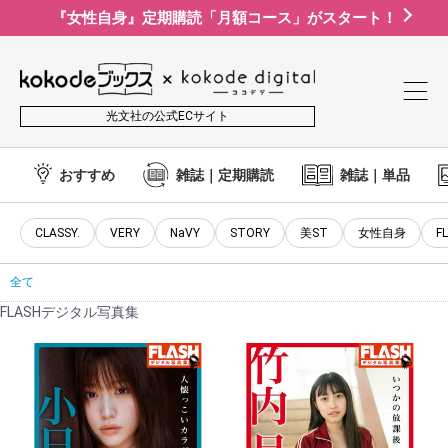
『女性自身』定期購読「月額コース」がスタート！
光文社の公式ECサイト
おすすめ
雑誌｜定期購読
雑誌｜単品
CLASSY.
VERY
NaVY
STORY
美ST
女性自身
F
全て
FLASHデジタル写真集