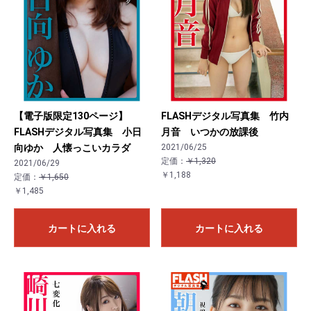
【電子版限定130ページ】
FLASHデジタル写真集 竹内
FLASHデジタル写真集 小日
月音 いつかの放課後
向ゆか 人懐っこいカラダ
2021/06/25
定価：
￥1,320
2021/06/29
￥1,188
定価：
￥1,650
￥1,485
カートに入れる
カートに入れる