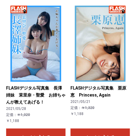
FLASHデジタル写真集 長澤
FLASHデジタル写真集 栗原
姉妹 茉里奈・聖愛 お姉ちゃ
恵 Princess, Again
んが教えてあげる！
2021/05/21
定価：
￥1,320
2021/05/28
￥1,188
定価：
￥1,320
￥1,188