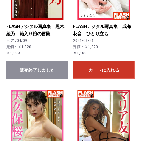
FLASHデジタル写真集 黒木
FLASHデジタル写真集 成海
綾乃 箱入り娘の冒険
花音 ひとり立ち
2021/04/09
2021/03/26
定価：
￥1,320
定価：
￥1,320
￥1,188
￥1,188
販売終了しました
カートに入れる