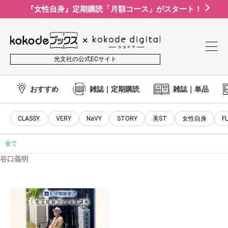
『女性自身』定期購読「月額コース」がスタート！
光文社の公式ECサイト
おすすめ
雑誌｜定期購読
雑誌｜単品
CLASSY.
VERY
NaVY
STORY
美ST
女性自身
F
全て
谷口義明