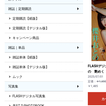
雑誌｜定期購読
定期購読【紙版】
定期購読【デジタル版】
キャンペーン商品
雑誌｜単品
雑誌単体【紙版】
FLASHデ
雑誌単体【デジタル版】
の 艶めく
ムック
2025/07/01
定価：
￥1,65
写真集
￥1,485
FLASHデジタル写真集
カ
美ST D PHOTOBOOK