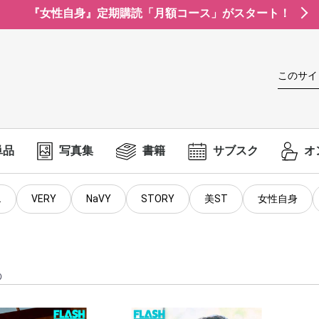
『女性自身』定期購読「月額コース」がスタート！
このサイ
単品
写真集
書籍
サブスク
オ
.
VERY
NaVY
STORY
美ST
女性自身
の