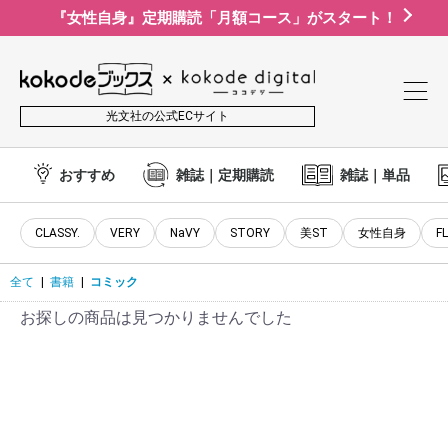
『女性自身』定期購読「月額コース」がスタート！
光文社の公式ECサイト
おすすめ
雑誌｜定期購読
雑誌｜単品
CLASSY.
VERY
NaVY
STORY
美ST
女性自身
F
全て
|
書籍
|
コミック
お探しの商品は見つかりませんでした