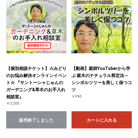
お買い物を続ける
カートへ進む
【個別相談チケット】☆みどり
【動画】庭師YouTuberから学
のお悩み解決オンラインイベン
ぶ 庭木のナチュラル剪定法～
ト☆ 『サントーシャじゅんの
シンボルツリーを美しく保つコ
ガーデニング&草木のお手入れ
ツ
相談室』
￥990
￥3,300
販売終了しました
カートに入れる