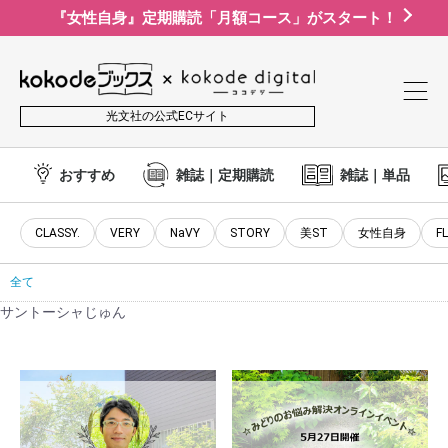
『女性自身』定期購読「月額コース」がスタート！
光文社の公式ECサイト
おすすめ
雑誌｜定期購読
雑誌｜単品
CLASSY.
VERY
NaVY
STORY
美ST
女性自身
F
全て
サントーシャじゅん