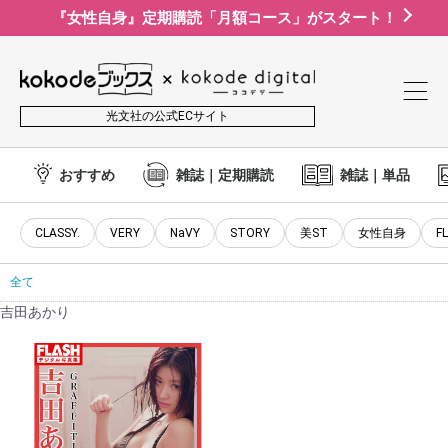
『女性自身』定期購読「月額コース」がスタート！
光文社の公式ECサイト
おすすめ
雑誌｜定期購読
雑誌｜単品
CLASSY.
VERY
NaVY
STORY
美ST
女性自身
F
全て
吉田あかり