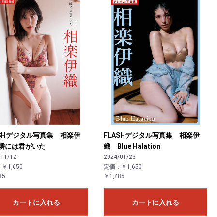
ASHデジタル写真集 相楽伊
FLASHデジタル写真集 相楽伊
隣には君がいた
織 Blue Halation
/11/12
2024/01/23
：
￥1,650
定価：
￥1,650
85
￥1,485
カートに入れる
カートに入れる