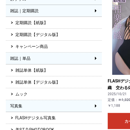
雑誌｜定期購読
定期購読【紙版】
定期購読【デジタル版】
キャンペーン商品
雑誌｜単品
雑誌単体【紙版】
FLASHデ
雑誌単体【デジタル版】
織 交わる
ムック
2025/10/21
定価：
￥1,32
写真集
￥1,188
FLASHデジタル写真集
カ
美ST D PHOTOBOOK