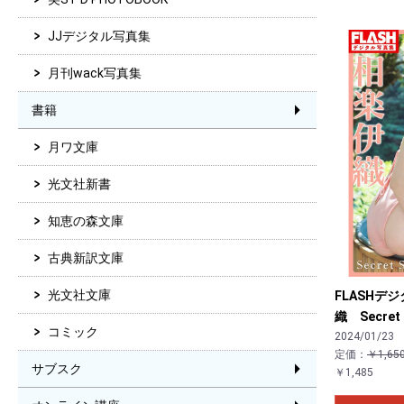
JJデジタル写真集
月刊wack写真集
書籍
月ワ文庫
光文社新書
知恵の森文庫
古典新訳文庫
光文社文庫
FLASHデ
織 Secret 
コミック
2024/01/23
定価：
￥1,65
サブスク
￥1,485