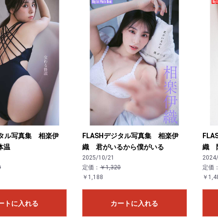
ジタル写真集 相楽伊
FLASHデジタル写真集 相楽伊
FL
体温
織 君がいるから僕がいる
織 
2025/10/21
2024
0
定価：
￥1,320
定価
￥1,188
￥1,4
ートに入れる
カートに入れる