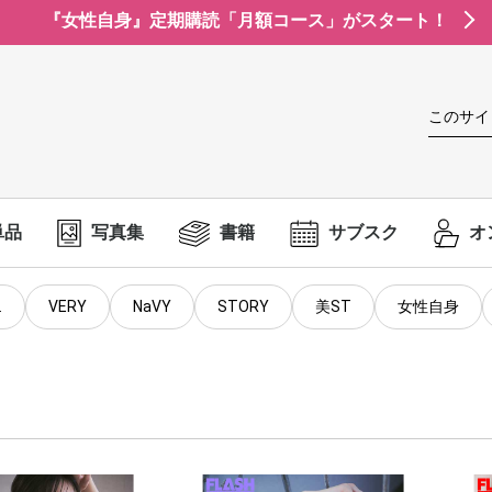
『女性自身』定期購読「月額コース」がスタート！
このサイ
単品
写真集
書籍
サブスク
オ
.
VERY
NaVY
STORY
美ST
女性自身