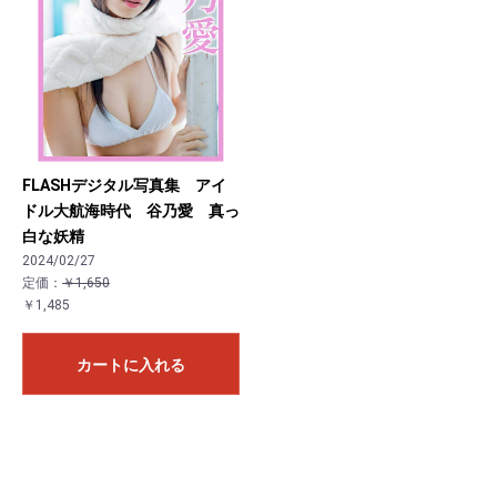
FLASHデジタル写真集 アイ
ドル大航海時代 谷乃愛 真っ
白な妖精
2024/02/27
定価：
￥1,650
￥1,485
お買い物を続ける
カートへ進む
カートに入れる