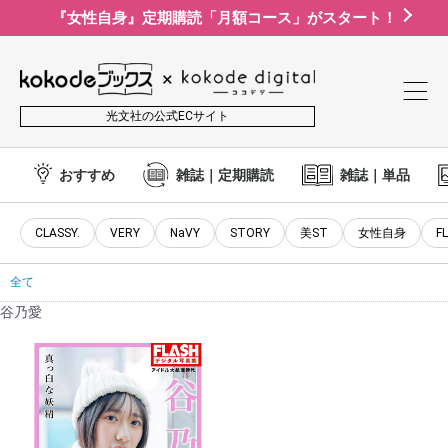
『女性自身』定期購読「月額コース」がスタート！
光文社の公式ECサイト
おすすめ
雑誌｜定期購読
雑誌｜単品
CLASSY.
VERY
NaVY
STORY
美ST
女性自身
F
全て
谷乃愛