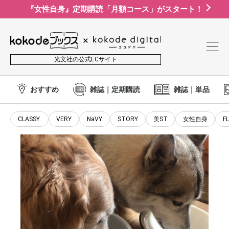
『女性自身』定期購読「月額コース」がスタート！
光文社の公式ECサイト
おすすめ
雑誌｜定期購読
雑誌｜単品
CLASSY.
VERY
NaVY
STORY
美ST
女性自身
F