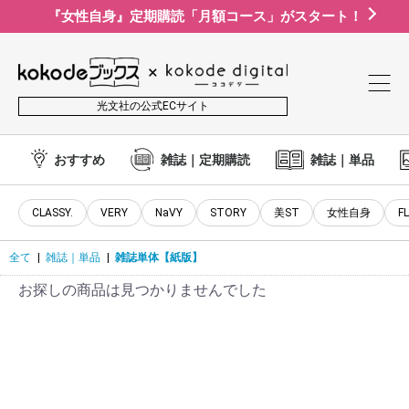
『女性自身』定期購読「月額コース」がスタート！
光文社の公式ECサイト
おすすめ
雑誌｜定期購読
雑誌｜単品
CLASSY.
VERY
NaVY
STORY
美ST
女性自身
F
全て
|
雑誌｜単品
|
雑誌単体【紙版】
お探しの商品は見つかりませんでした