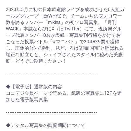
2023年5月に初の日本武道館ライブを成功させた6人組ガ
ールズグループ・ExWHYZで、チームいちのフォロワー
数を誇るメンバー「mikina」の初ソロ写真集。「月刊
WACK」本誌ならびにX（旧Twitter）にて、現所属グル
ープ代表メンバー8名が表紙・写真集刊行権をかけてお
こなった投票バトル「#マニバト」で204,839票を獲得
し、圧倒的1位で勝利。見どころは"顔面国宝"と呼ばれる
端正な顔立ちと、シェイプされたスタイルに秘めた美腹
筋。どうぞご期待ください！
----------------------------------------------------
◆【電子版】通常版の内容
ココデジ会員ページで読める、紙版の写真集に12Pを追
加した電子版写真集
----------------------------------------------------
お買い物を続ける
カートへ進む
◆デジタル写真集の閲覧期間について