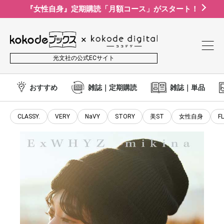
『女性自身』定期購読「月額コース」がスタート！
光文社の公式ECサイト
おすすめ
雑誌｜定期購読
雑誌｜単品
CLASSY.
VERY
NaVY
STORY
美ST
女性自身
F