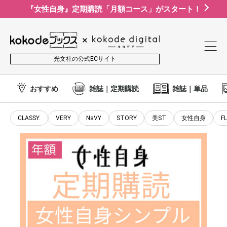
『女性自身』定期購読「月額コース」がスタート！
光文社の公式ECサイト
おすすめ
雑誌｜定期購読
雑誌｜単品
CLASSY.
VERY
NaVY
STORY
美ST
女性自身
F