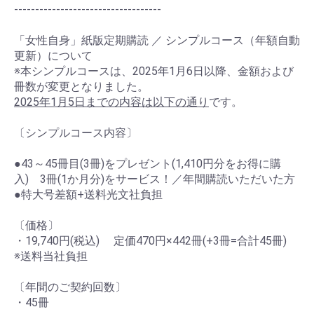
-----------------------------------
「女性自身」紙版定期購読 ／ シンプルコース（年額自動
お買い物を続ける
カートへ進む
更新）について
※本シンプルコースは、2025年1月6日以降、金額および
冊数が変更となりました。
2025年1月5日までの内容は以下の通り
です。
〔シンプルコース内容〕
●43～45冊目(3冊)をプレゼント(1,410円分をお得に購
入) 3冊(1か月分)をサービス！／年間購読いただいた方
●特大号差額+送料光文社負担
〔価格〕
・19,740円(税込) 定価470円×442冊(+3冊=合計45冊)
※送料当社負担
〔年間のご契約回数〕
・45冊