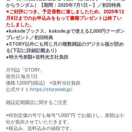
からランダム）【期間：2025年7月1日～】／初回特典
※ご好評につき、予定冊数に達しましたため、2025年12
月8日までのお申込みをもって書籍プレゼントは終了い
たしました。
●kokodeブックス、kokode.jpで使える2,000円クーポン
プレゼント／初回特典
●STORY以外にも同じ月の複数雑誌のデジタル版が読め
る(下記に詳細記載あり)
●特大号差額+送料光文社負担
月刊誌「STORY」
発売日:毎月1日
価格:1,000円(税込) ※送料当社負担
公式サイト:
https://storyweb.jp/
お買い物を続ける
カートへ進む
雑誌定期購読に関するご注意
※特別定価の号でも毎号”1,000”円 でお届けし、差額は小
社が負担させていただきます。
※税込み、送料込みの値段です。