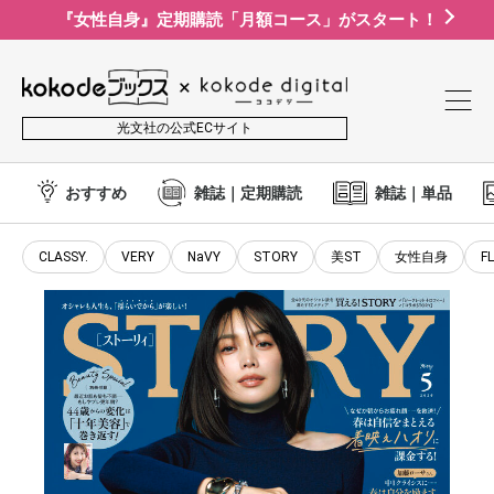
『女性自身』定期購読「月額コース」がスタート！
光文社の公式ECサイト
おすすめ
雑誌｜定期購読
雑誌｜単品
CLASSY.
VERY
NaVY
STORY
美ST
女性自身
F