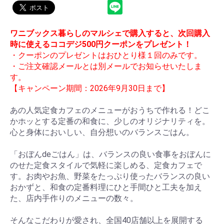
ワニブックス暮らしのマルシェで購入すると、次回購入
時に使えるココデジ500円クーポンをプレゼント！
・クーポンのプレゼントはおひとり様１回のみです。
・ご注文確認メールとは別メールでお知らせいたしま
す。
【キャンペーン期間：2026年9月30日まで】
あの人気定食カフェのメニューがおうちで作れる！どこ
かホッとする定番の和食に、少しのオリジナリティを。
心と身体においしい、自分想いのバランスごはん。
「おぼんdeごはん」は、バランスの良い食事をおぼんに
のせた定食スタイルで気軽に楽しめる、定食カフェで
す。お肉やお魚、野菜をたっぷり使ったバランスの良い
おかずと、和食の定番料理にひと手間ひと工夫を加え
た、店内手作りのメニューの数々。
そんなこだわりが愛され、全国40店舗以上を展開する