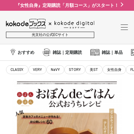
『女性自身』定期購読「月額コース」がスタート！
光文社の公式ECサイト
おすすめ
雑誌｜定期購読
雑誌｜単品
CLASSY.
VERY
NaVY
STORY
美ST
女性自身
F