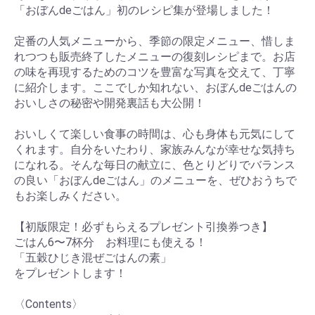
お買い物を続ける
カートへ進む
「おぼんdeごはん」初のレシピ集が登場しました！
定番の人気メニューから、季節の限定メニュー、惜しま
れつつも販売終了したメニューの復刻レシピまで。お店
の味を再現するためのコツを豊富な写真を交えて、丁寧
に紹介します。ここでしか知れない、おぼんdeごはんの
おいしさの秘密や開発裏話も大公開！
おいしくて楽しい食事の時間は、心も身体も元気にして
くれます。自分をいたわり、家族みんなが幸せな気持ち
になれる。そんな毎日の献立に、色とりどりでバランス
の良い「おぼんdeごはん」のメニューを、ぜひおうちで
もお楽しみください。
【初版限定！必ずもらえるプレゼント引換券つき】
ごはん6〜7杯分 お料理にも使える！
「五穀ひじき混ぜごはんの素」
をプレゼントします！
〈Contents〉