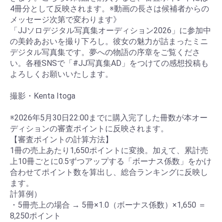
4冊分として反映されます。※動画の長さは候補者からの
メッセージ次第で変わります》
「JJソロデジタル写真集オーディション2026」に参加中
の美鈴あおいを撮り下ろし。彼女の魅力が詰まったミニ
デジタル写真集です。夢への物語の序章をご覧くださ
い。各種SNSで「#JJ写真集AD」をつけての感想投稿も
よろしくお願いいたします。
お買い物を続ける
カートへ進む
撮影・Kenta Itoga
※2026年5月30日22:00までに購入完了した冊数が本オー
ディションの審査ポイントに反映されます。
【審査ポイントの計算方法】
1冊の売上あたり1,650ポイントに変換。加えて、累計売
上10冊ごとに0.5ずつアップする「ボーナス係数」をかけ
合わせてポイント数を算出し、総合ランキングに反映し
ます。
計算例）
・5冊売上の場合 → 5冊×1.0（ボーナス係数）×1,650 ＝
8,250ポイント