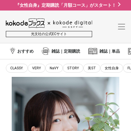
『女性自身』定期購読「月額コース」がスタート！
光文社の公式ECサイト
おすすめ
雑誌｜定期購読
雑誌｜単品
CLASSY.
VERY
NaVY
STORY
美ST
女性自身
F