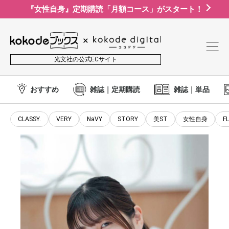
『女性自身』定期購読「月額コース」がスタート！
光文社の公式ECサイト
おすすめ
雑誌｜定期購読
雑誌｜単品
CLASSY.
VERY
NaVY
STORY
美ST
女性自身
F