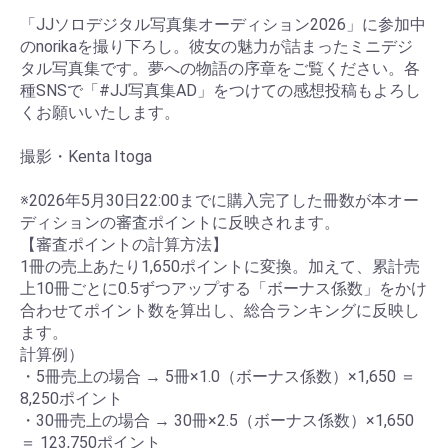
「JJソロデジタル写真集オーディション2026」に参加中
のnorikaを撮り下ろし。彼女の魅力が詰まったミニデジ
タル写真集です。夢への物語の序章をご覧ください。各
種SNSで「#JJ写真集AD」をつけての感想投稿もよろし
くお願いいたします。
撮影・Kenta Itoga
お買い物を続ける
カートへ進む
※2026年5月30日22:00までに購入完了した冊数が本オー
ディションの審査ポイントに反映されます。
【審査ポイントの計算方法】
1冊の売上あたり1,650ポイントに変換。加えて、累計売
上10冊ごとに0.5ずつアップする「ボーナス係数」をかけ
合わせてポイント数を算出し、総合ランキングに反映し
ます。
計算例）
・5冊売上の場合 → 5冊×1.0（ボーナス係数）×1,650 ＝
8,250ポイント
・30冊売上の場合 → 30冊×2.5（ボーナス係数）×1,650
＝ 123,750ポイント