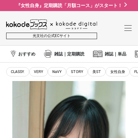
『女性自身』定期購読「月額コース」がスタート！
光文社の公式ECサイト
おすすめ
雑誌｜定期購読
雑誌｜単品
CLASSY.
VERY
NaVY
STORY
美ST
女性自身
F