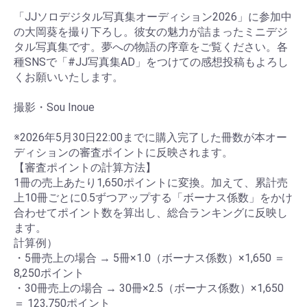
「JJソロデジタル写真集オーディション2026」に参加中
の大岡葵を撮り下ろし。彼女の魅力が詰まったミニデジ
タル写真集です。夢への物語の序章をご覧ください。各
種SNSで「#JJ写真集AD」をつけての感想投稿もよろし
くお願いいたします。
撮影・Sou Inoue
お買い物を続ける
カートへ進む
※2026年5月30日22:00までに購入完了した冊数が本オー
ディションの審査ポイントに反映されます。
【審査ポイントの計算方法】
1冊の売上あたり1,650ポイントに変換。加えて、累計売
上10冊ごとに0.5ずつアップする「ボーナス係数」をかけ
合わせてポイント数を算出し、総合ランキングに反映し
ます。
計算例）
・5冊売上の場合 → 5冊×1.0（ボーナス係数）×1,650 ＝
8,250ポイント
・30冊売上の場合 → 30冊×2.5（ボーナス係数）×1,650
＝ 123,750ポイント