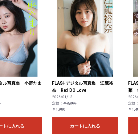
ジタル写真集 小野たま
FLASHデジタル写真集 江籠裕
FL
奈 Re:I DO Love
菜 
2026/01/13
2026
0
定価：
￥2,200
定価
￥1,980
￥1,4
ートに入れる
カートに入れる