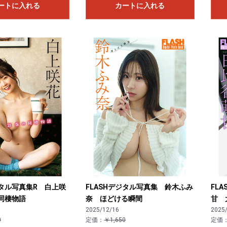
ートに入れる
カートに入れる
ジタル写真集R 白上咲
FLASHデジタル写真集 鈴木ふみ
FL
同棲物語
奈 ほどける瞬間
甘 
2025/12/16
2025
0
定価：
￥1,650
定価