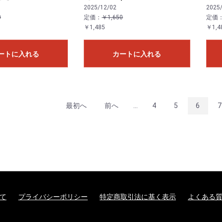
2025/12/02
2025
0
定価：
￥1,650
定価
￥1,485
￥1,4
ートに入れる
カートに入れる
最初へ
前へ
...
4
5
6
7
て
プライバシーポリシー
特定商取引法に基く表示
よくある