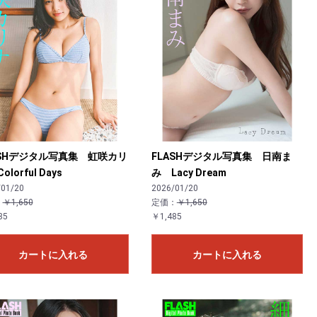
ASHデジタル写真集 虹咲カリ
FLASHデジタル写真集 日南ま
lorful Days
み Lacy Dream
/01/20
2026/01/20
：
￥1,650
定価：
￥1,650
85
￥1,485
カートに入れる
カートに入れる