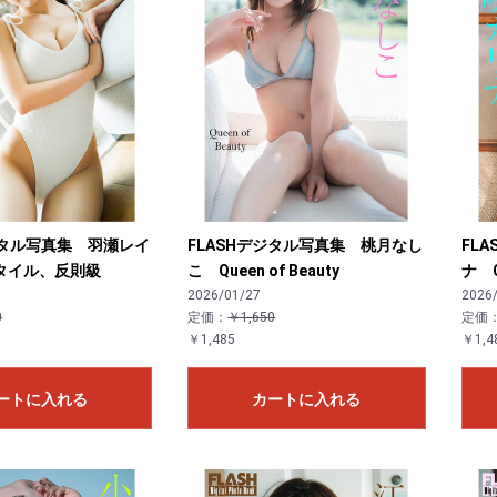
ジタル写真集 羽瀬レイ
FLASHデジタル写真集 桃月なし
FL
タイル、反則級
こ Queen of Beauty
ナ Co
2026/01/27
2026
0
定価：
￥1,650
定価
￥1,485
￥1,4
ートに入れる
カートに入れる