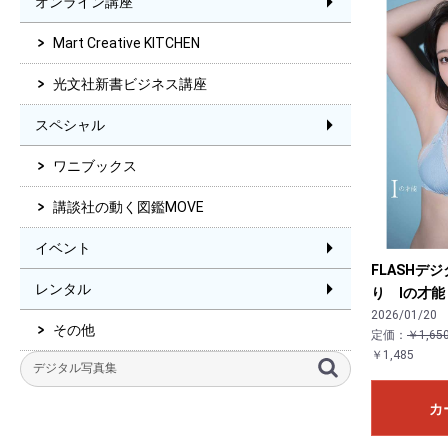
オンライン講座
Mart Creative KITCHEN
光文社新書ビジネス講座
スペシャル
ワニブックス
講談社の動く図鑑MOVE
イベント
FLASHデ
レンタル
り Iの才能
2026/01/20
その他
定価：
￥1,65
￥1,485
カ