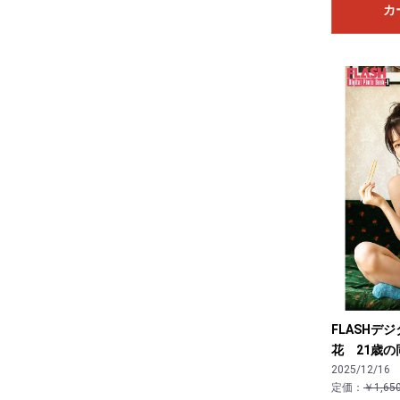
カ
FLASHデ
花 21歳の
2025/12/16
定価：
￥1,65