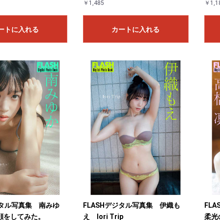
￥1,485
￥1,1
ートに入れる
カートに入れる
ジタル写真集 南みゆ
FLASHデジタル写真集 伊織も
FL
顔をしてみた。
え Iori Trip
柔光