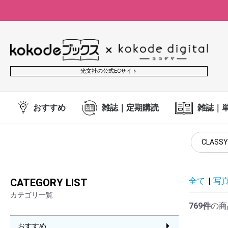
光文社の公式ECサイト
おすすめ
雑誌｜定期購読
雑誌｜
CLASSY
全て
|
写
CATEGORY LIST
カテゴリ一覧
769件
の商
おすすめ