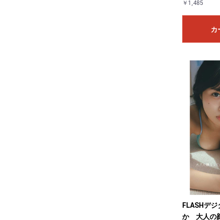
￥1,485
カ
FLASHデ
か 大人の