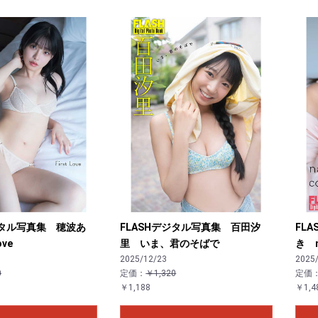
お買い物を続ける
カートへ進む
ジタル写真集 穂波あ
FLASHデジタル写真集 百田汐
FL
ove
里 いま、君のそばで
き na
2025/12/23
2025
0
定価：
￥1,320
定価
￥1,188
￥1,4