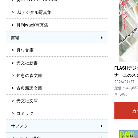
JJデジタル写真集
月刊wack写真集
書籍
月ワ文庫
光文社新書
FLASHデ
ナ このス
知恵の森文庫
2026/01/27
古典新訳文庫
定価：
￥1,65
￥1,485
光文社文庫
カ
コミック
サブスク