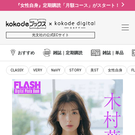
『女性自身』定期購読「月額コース」がスタート！
光文社の公式ECサイト
おすすめ
雑誌｜定期購読
雑誌｜単品
CLASSY.
VERY
NaVY
STORY
美ST
女性自身
F