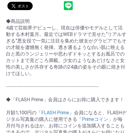
◆商品説明
4歳で芸能界デビューし、現在は俳優やモデルとして活
動する木村葉月。最近ではWEBドラマで見せた“リアルす
ぎる”悪女役で一気に注目を集めた彼女がグラビアでもそ
の才能を遺憾無く発揮。透き通るような白い肌に映える
白と黒のランジェリーや思わずドキッとするお風呂での
カットまで見どころ満載。少女のようなあどけなさと女
性の美しさが共存する奇跡の24歳の姿をその眼に焼き付
けてほしい。
----------------------------------------------------
◆「FLASH Prime」会員はさらにお得に購入できます！
月額1,100円の「
FLASH Prime
」会員になると、FLASHデ
ジタル写真集の購入に使用できる「
Primeコイン
」が毎
月付与されるほか、お得にコインを追加購入することも
できるので、デジタル写真集の購入がさらにお得になり