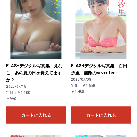
FLASHデジタル写真集 えな
FLASHデジタル写真集 百田
こ あの夏の日を覚えてます
汐里 無敵のseventeen！
か？
2025/07/08
定価：
￥1,650
2025/07/15
￥1,485
定価：
￥1,100
￥990
カートに入れる
カートに入れる