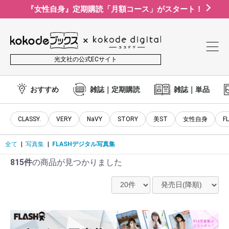
『女性自身』定期購読「月額コース」がスタート！
光文社の公式ECサイト
おすすめ
雑誌｜定期購読
雑誌｜単品
CLASSY.
VERY
NaVY
STORY
美ST
女性自身
F
全て
|
写真集
|
FLASHデジタル写真集
815件
の商品が見つかりました