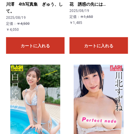
川澪 4th写真集 ぎゅう、し
花 誘惑の先には…
て。
2025/08/19
定価：
￥1,650
2025/08/19
￥1,485
定価：
￥4,500
￥4,050
カートに入れる
カートに入れる