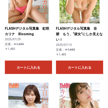
FLASHデジタル写真集 虹咲
FLASHデジタル写真集 谷
カリナ Blooming
碧 もう、“彼女”にしか見えな
2025/07/29
い！
定価：
￥1,650
2025/07/15
￥1,485
定価：
￥1,650
￥1,485
カートに入れる
カートに入れる
お買い物を続ける
カートへ進む