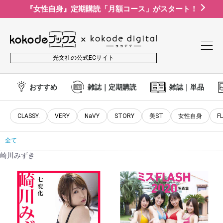
『女性自身』定期購読「月額コース」がスタート！
光文社の公式ECサイト
おすすめ
雑誌｜定期購読
雑誌｜単品
CLASSY.
VERY
NaVY
STORY
美ST
女性自身
F
全て
崎川みずき