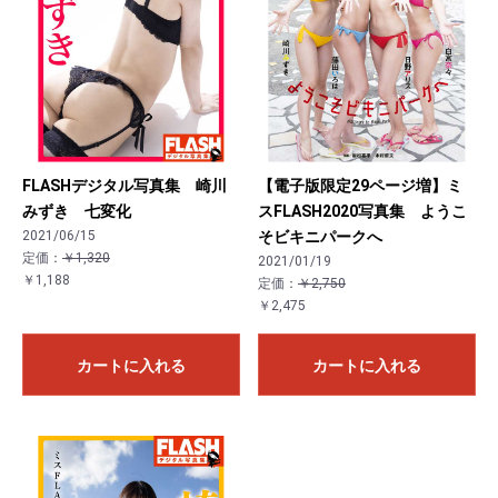
FLASHデジタル写真集 崎川
【電子版限定29ページ増】ミ
みずき 七変化
スFLASH2020写真集 ようこ
2021/06/15
そビキニパークへ
定価：
￥1,320
2021/01/19
￥1,188
定価：
￥2,750
￥2,475
カートに入れる
カートに入れる