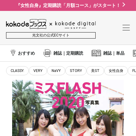
『女性自身』定期購読「月額コース」がスタート！
光文社の公式ECサイト
おすすめ
雑誌｜定期購読
雑誌｜単品
CLASSY.
VERY
NaVY
STORY
美ST
女性自身
F