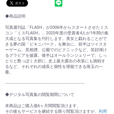
◆商品説明
写真週刊誌「FLASH」が2006年からスタートさせたミス
コン「ミスFLASH」。2020年度の受賞者4人が1年間の集
大成となる写真集を刊行します。美女と戯れることがで
きる夢の国「ビキニパーク」を舞台に、前半はツイスタ
ーゲーム、尻相撲、公園でのピクニックなど、笑顔弾け
るグラビアを披露。後半はオールランジェリーで、しっ
とりと艶っぽく大胆に…史上最大露出の衣装にも挑戦す
るなど、それぞれの成長と個性を堪能できる珠玉の一
冊。
----------------------------------------------------
◆デジタル写真集の閲覧期間について
お買い物を続ける
カートへ進む
本商品はご購入後6ヶ月間閲覧頂けます。
その後もサービスを継続する限り閲覧頂けますが、
利用