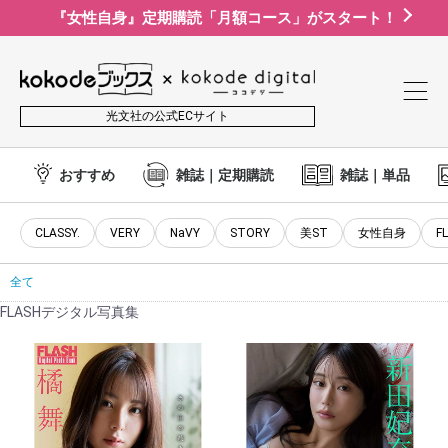
『女性自身』定期購読「月額コース」がスタート！
光文社の公式ECサイト
おすすめ
雑誌｜定期購読
雑誌｜単品
CLASSY.
VERY
NaVY
STORY
美ST
女性自身
F
全て
FLASHデジタル写真集