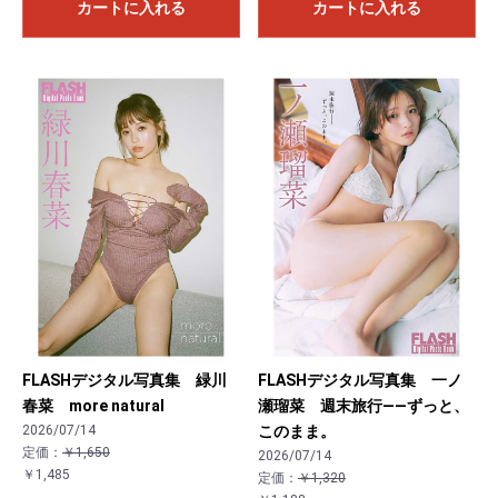
カートに入れる
カートに入れる
お買い物を続ける
カートへ進む
FLASHデジタル写真集 緑川
FLASHデジタル写真集 一ノ
春菜 more natural
瀬瑠菜 週末旅行――ずっと、
2026/07/14
このまま。
定価：
￥1,650
2026/07/14
￥1,485
定価：
￥1,320