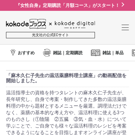
『女性自身』定期購読「月額コース」がスタート！
光文社の公式ECサイト
おすすめ
雑誌｜定期購読
雑誌｜単品
「麻木久仁子先生の温活薬膳料理士講座」の動画配信を
開始しました。
温活指導士の資格を持つタレントの麻木久仁子先生が、
長年研究し、自身で考案・制作してきた多数の温活薬膳
料理の中から題材とするメニューを厳選。調理法だけで
なく、薬膳の基本的な考え方や、温活料理に使える3つ
のものさし（①陰陽 ②五臓 ③気・血・水）について
学ぶことで、ご自身でも様々な温活料理のレシピを考案
できるようになることを目指しますオンライン講座が登