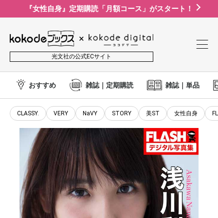
『女性自身』定期購読「月額コース」がスタート！
光文社の公式ECサイト
おすすめ
雑誌｜定期購読
雑誌｜単品
CLASSY.
VERY
NaVY
STORY
美ST
女性自身
F