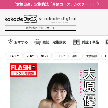
『女性自身』定期購読「月額コース」がスタート！
光文社の公式ECサイト
おすすめ
雑誌｜定期購読
雑誌｜単品
CLASSY.
VERY
NaVY
STORY
美ST
女性自身
F