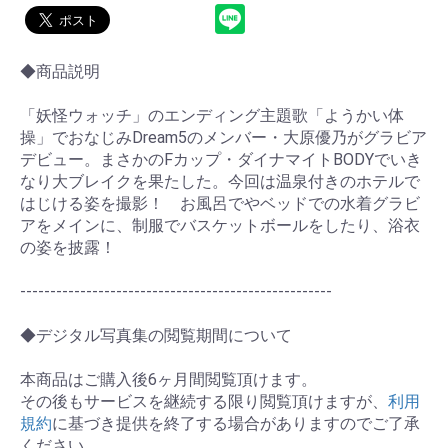
◆商品説明
「妖怪ウォッチ」のエンディング主題歌「ようかい体
操」でおなじみDream5のメンバー・大原優乃がグラビア
デビュー。まさかのFカップ・ダイナマイトBODYでいき
なり大ブレイクを果たした。今回は温泉付きのホテルで
はじける姿を撮影！ お風呂でやベッドでの水着グラビ
アをメインに、制服でバスケットボールをしたり、浴衣
の姿を披露！
----------------------------------------------------
◆デジタル写真集の閲覧期間について
お買い物を続ける
カートへ進む
本商品はご購入後6ヶ月間閲覧頂けます。
その後もサービスを継続する限り閲覧頂けますが、
利用
規約
に基づき提供を終了する場合がありますのでご了承
ください。