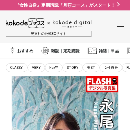
『女性自身』定期購読「月額コース」がスタート！
光文社の公式ECサイト
おすすめ
雑誌｜定期購読
雑誌｜単品
CLASSY.
VERY
NaVY
STORY
美ST
女性自身
F