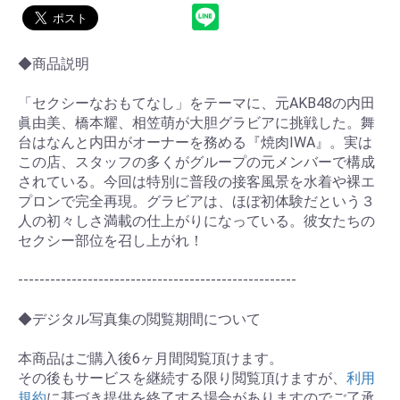
◆商品説明
「セクシーなおもてなし」をテーマに、元AKB48の内田
眞由美、橋本耀、相笠萌が大胆グラビアに挑戦した。舞
台はなんと内田がオーナーを務める『焼肉IWA』。実は
この店、スタッフの多くがグループの元メンバーで構成
されている。今回は特別に普段の接客風景を水着や裸エ
プロンで完全再現。グラビアは、ほぼ初体験だという３
人の初々しさ満載の仕上がりになっている。彼女たちの
セクシー部位を召し上がれ！
----------------------------------------------------
◆デジタル写真集の閲覧期間について
お買い物を続ける
カートへ進む
本商品はご購入後6ヶ月間閲覧頂けます。
その後もサービスを継続する限り閲覧頂けますが、
利用
規約
に基づき提供を終了する場合がありますのでご了承