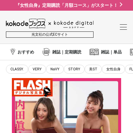
『女性自身』定期購読「月額コース」がスタート！
光文社の公式ECサイト
おすすめ
雑誌｜定期購読
雑誌｜単品
CLASSY.
VERY
NaVY
STORY
美ST
女性自身
F