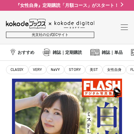
『女性自身』定期購読「月額コース」がスタート！
光文社の公式ECサイト
おすすめ
雑誌｜定期購読
雑誌｜単品
CLASSY.
VERY
NaVY
STORY
美ST
女性自身
F