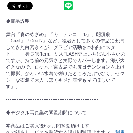
◆商品説明
舞台『春のめざめ』『カーテンコール』、朗読劇
『Greif』『Greif2』など、役者として多くの作品に出演
してきた白宮奈々が、グラビア活動を本格的にスター
ト！ 「身長151cm。ミスFLASH史上いちばん小さいの
ですが、持ち前の元気さと笑顔でカバーします。海が大
好きなので、ロケ地・宮古島でも毎日テンションを上げ
て撮影。かわいい水着で弾けたところだけでなく、セク
シーな衣装で大人っぽくキメた表情も見てほしいで
す」。
----------------------------------------------------
◆デジタル写真集の閲覧期間について
お買い物を続ける
カートへ進む
本商品はご購入後6ヶ月間閲覧頂けます。
その後もサービスを継続する限り閲覧頂けますが、
利用