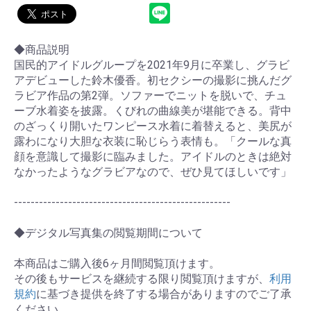
◆商品説明
国民的アイドルグループを2021年9月に卒業し、グラビ
アデビューした鈴木優香。初セクシーの撮影に挑んだグ
ラビア作品の第2弾。ソファーでニットを脱いで、チュ
ーブ水着姿を披露。くびれの曲線美が堪能できる。背中
のざっくり開いたワンピース水着に着替えると、美尻が
露わになり大胆な衣装に恥じらう表情も。「クールな真
顔を意識して撮影に臨みました。アイドルのときは絶対
なかったようなグラビアなので、ぜひ見てほしいです」
----------------------------------------------------
◆デジタル写真集の閲覧期間について
お買い物を続ける
カートへ進む
本商品はご購入後6ヶ月間閲覧頂けます。
その後もサービスを継続する限り閲覧頂けますが、
利用
規約
に基づき提供を終了する場合がありますのでご了承
ください。