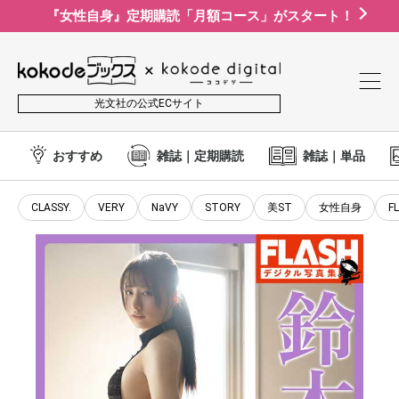
『女性自身』定期購読「月額コース」がスタート！
光文社の公式ECサイト
おすすめ
雑誌｜定期購読
雑誌｜単品
CLASSY.
VERY
NaVY
STORY
美ST
女性自身
F