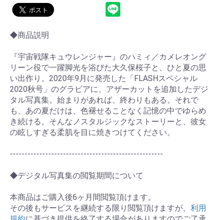
◆商品説明
『宇宙戦隊キュウレンジャー』のハミィ／カメレオング
リーン役で一躍脚光を浴びた大久保桜子と、ひと夏の思
い出作り。2020年9月に発売した「FLASHスペシャル
2020秋号」のグラビアに、アザーカットを追加したデジ
タル写真集。始まりがあれば、終わりもある。それで
も、あの夏だけは、色褪せることなく記憶の中でゆらめ
き続ける。そんなノスタルジックなストーリーと、彼女
の眩しすぎる柔肌を目に焼きつけてください。
----------------------------------------------------
◆デジタル写真集の閲覧期間について
お買い物を続ける
カートへ進む
本商品はご購入後6ヶ月間閲覧頂けます。
その後もサービスを継続する限り閲覧頂けますが、
利用
規約
に基づき提供を終了する場合がありますのでご了承