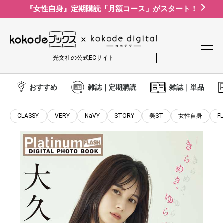
『女性自身』定期購読「月額コース」がスタート！
光文社の公式ECサイト
おすすめ
雑誌｜定期購読
雑誌｜単品
CLASSY.
VERY
NaVY
STORY
美ST
女性自身
F