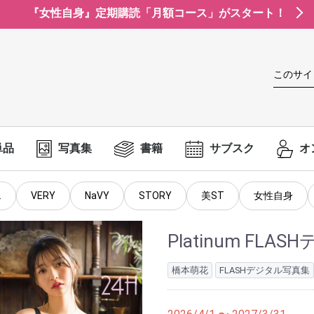
『女性自身』定期購読「月額コース」がスタート！
このサイ
単品
写真集
書籍
サブスク
オ
.
VERY
NaVY
STORY
美ST
女性自身
Platinum F
橋本萌花
FLASHデジタル写真集