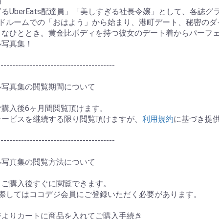
明
るUberEats配達員」「美しすぎる社長令嬢」として、各誌
ッドルームでの「おはよう」から始まり、港町デート、秘密のダ
うなひととき。黄金比ボディを持つ彼女のデート着からパーフェ
ル写真集！
----------------------------------------
ル写真集の閲覧期間について
ご購入後6ヶ月間閲覧頂けます。
お買い物を続ける
カートへ進む
サービスを継続する限り閲覧頂けますが、
利用規約
に基づき提
----------------------------------------
ル写真集の閲覧方法について
、ご購入後すぐに閲覧できます。
に際してはココデジ会員にご登録いただく必要があります。
ージよりカートに商品を入れてご購入手続き