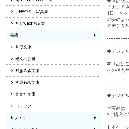
◆商品説
「美しすぎ
JJデジタル写真集
1日。ベ
の夢のよ
月刊wack写真集
すデジタ
書籍
------------
月ワ文庫
◆デジタ
光文社新書
本商品は
その後も
知恵の森文庫
------------
古典新訳文庫
光文社文庫
◆デジタ
コミック
本商品は
※ご購入
サブスク
1. 本ペ