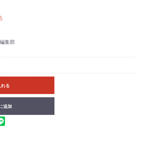
込
編集部
入れる
に追加