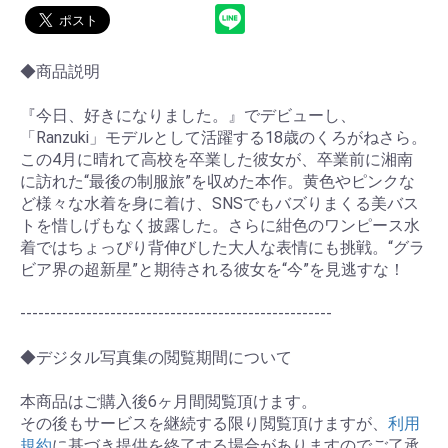
◆商品説明
『今日、好きになりました。』でデビューし、
「Ranzuki」モデルとして活躍する18歳のくろがねさら。
この4月に晴れて高校を卒業した彼女が、卒業前に湘南
に訪れた“最後の制服旅”を収めた本作。黄色やピンクな
ど様々な水着を身に着け、SNSでもバズりまくる美バス
トを惜しげもなく披露した。さらに紺色のワンピース水
着ではちょっぴり背伸びした大人な表情にも挑戦。“グラ
ビア界の超新星”と期待される彼女を“今”を見逃すな！
----------------------------------------------------
◆デジタル写真集の閲覧期間について
お買い物を続ける
カートへ進む
本商品はご購入後6ヶ月間閲覧頂けます。
その後もサービスを継続する限り閲覧頂けますが、
利用
規約
に基づき提供を終了する場合がありますのでご了承