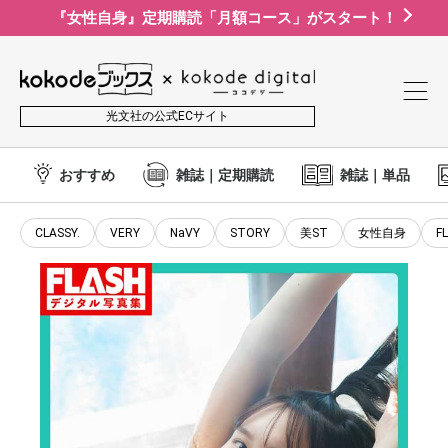
『女性自身』定期購読「月額コース」がスタート！
光文社の公式ECサイト
おすすめ
雑誌｜定期購読
雑誌｜単品
CLASSY.
VERY
NaVY
STORY
美ST
女性自身
F