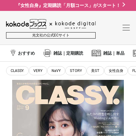
『女性自身』定期購読「月額コース」がスタート！
光文社の公式ECサイト
おすすめ
雑誌｜定期購読
雑誌｜単品
CLASSY.
VERY
NaVY
STORY
美ST
女性自身
F