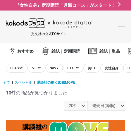
『女性自身』定期購読「月額コース」がスタート！
光文社の公式ECサイト
おすすめ
雑誌｜定期購読
雑誌｜単品
CLASSY.
VERY
NaVY
STORY
美ST
女性自身
F
全て
|
スペシャル
|
講談社の動く図鑑MOVE
10件
の商品が見つかりました