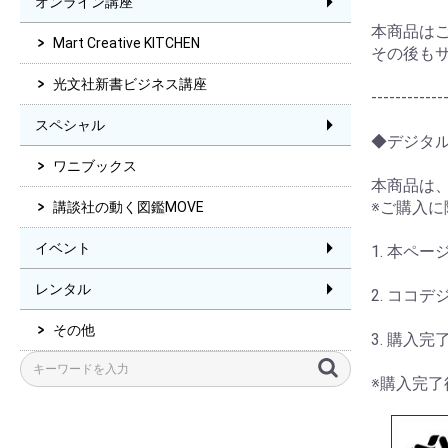
オンライン講座
本商品は
Mart Creative KITCHEN
その後も
光文社新書ビジネス講座
------------
スペシャル
◆デジタ
ワニブックス
本商品は
※ご購入
講談社の動く図鑑MOVE
イベント
1. 本ペ
レンタル
2. ココ
その他
3. 購入
※購入完