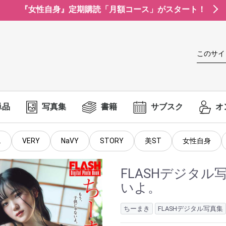
『女性自身』定期購読「月額コース」がスタート！
このサイ
単品
写真集
書籍
サブスク
オ
.
VERY
NaVY
STORY
美ST
女性自身
FLASHデジタ
いよ。
ちーまき
FLASHデジタル写真集