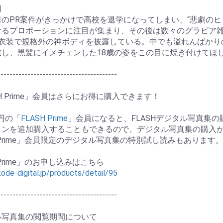
明
着のPR案件がきっかけで高校を退学になってしまい、“悲劇の
なるプロポーションに注目が集まり、その後は数々のグラビア
の衣装で規格外の神ボディを披露している。中でも溢れんばかり
業し、黒髪にイメチェンした18歳の姿をこの目に焼き付けてほ
----------------------------------------
SH Prime」会員はさらにお得に購入できます！
0円の「
FLASH Prime
」会員になると、FLASHデジタル写真集
インを追加購入することもできるので、デジタル写真集の購入
H Prime」会員限定のデジタル写真集の特別試し読みもあります
お買い物を続ける
カートへ進む
 Prime」のお申し込みはこちら
kode-digital.jp/products/detail/95
----------------------------------------
ル写真集の閲覧期間について