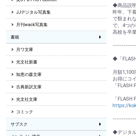
◆商品説
昨年、下
JJデジタル写真集
で類まれ
月刊wack写真集
で、4つ
高校を卒
書籍
------------
月ワ文庫
◆「FLA
光文社新書
月額1,10
知恵の森文庫
お得にコ
「FLAS
古典新訳文庫
「FLASH
光文社文庫
https://ko
コミック
------------
サブスク
◆デジタ