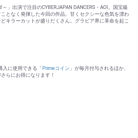
演で注目のCYBERJAPAN DANCERS・AOI。国宝級
すことなく発揮した今回の作品。甘くセクシーな色気を漂わ
などキラーカットが盛りだくさん。グラビア界に革命を起こ
の購入に使用できる「
Primeコイン
」が毎月付与されるほか、
がさらにお得になります！
。