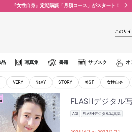
『女性自身』定期購読「月額コース」がスタート！
このサイ
単品
写真集
書籍
サブスク
オ
.
VERY
NaVY
STORY
美ST
女性自身
FLASHデジタル
AOI
FLASHデジタル写真集