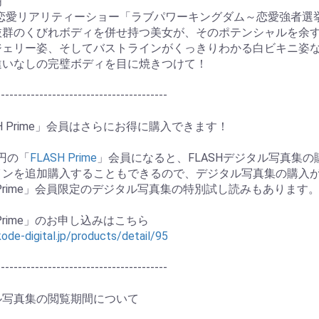
明
の恋愛リアリティーショー「ラブパワーキングダム～恋愛強者選挙～」出
抜群のくびれボディを併せ持つ美女が、そのポテンシャルを余
ジェリー姿、そしてバストラインがくっきりわかる白ビキニ姿
違いなしの完璧ボディを目に焼きつけて！
----------------------------------------
SH Prime」会員はさらにお得に購入できます！
0円の「
FLASH Prime
」会員になると、FLASHデジタル写真集
インを追加購入することもできるので、デジタル写真集の購入
H Prime」会員限定のデジタル写真集の特別試し読みもあります
お買い物を続ける
カートへ進む
 Prime」のお申し込みはこちら
kode-digital.jp/products/detail/95
----------------------------------------
ル写真集の閲覧期間について