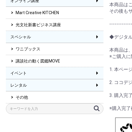
オンライン講座
本商品は
その後も
Mart Creative KITCHEN
------------
光文社新書ビジネス講座
◆デジタ
スペシャル
ワニブックス
本商品は
※ご購入
講談社の動く図鑑MOVE
1. 本ペ
イベント
2. ココ
レンタル
3. 購入
その他
※購入完