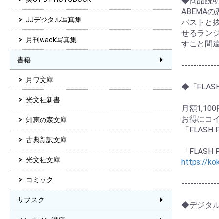
◆商品説
ABEMA
JJデジタル写真集
バストと
せるラン
月刊wack写真集
すこと間
書籍
------------
月ワ文庫
◆「FLA
光文社新書
月額1,10
お得にコ
知恵の森文庫
「FLAS
古典新訳文庫
「FLASH
光文社文庫
https://ko
コミック
------------
サブスク
◆デジタ