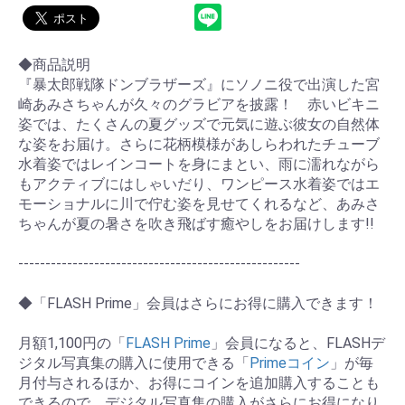
◆商品説明
『暴太郎戦隊ドンブラザーズ』にソノニ役で出演した宮
崎あみさちゃんが久々のグラビアを披露！ 赤いビキニ
姿では、たくさんの夏グッズで元気に遊ぶ彼女の自然体
な姿をお届け。さらに花柄模様があしらわれたチューブ
水着姿ではレインコートを身にまとい、雨に濡れながら
もアクティブにはしゃいだり、ワンピース水着姿ではエ
モーショナルに川で佇む姿を見せてくれるなど、あみさ
ちゃんが夏の暑さを吹き飛ばす癒やしをお届けします!!
----------------------------------------------------
◆「FLASH Prime」会員はさらにお得に購入できます！
月額1,100円の「
FLASH Prime
」会員になると、FLASHデ
ジタル写真集の購入に使用できる「
Primeコイン
」が毎
月付与されるほか、お得にコインを追加購入することも
できるので、デジタル写真集の購入がさらにお得になり