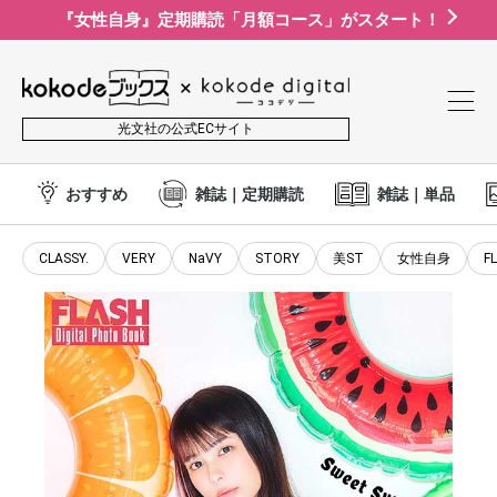
『女性自身』定期購読「月額コース」がスタート！
光文社の公式ECサイト
おすすめ
雑誌｜定期購読
雑誌｜単品
CLASSY.
VERY
NaVY
STORY
美ST
女性自身
F