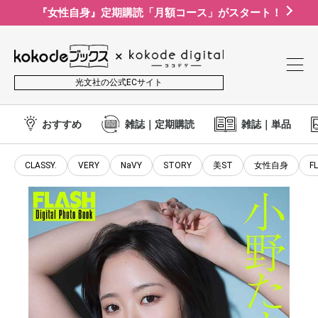
『女性自身』定期購読「月額コース」がスタート！
光文社の公式ECサイト
おすすめ
雑誌｜定期購読
雑誌｜単品
CLASSY.
VERY
NaVY
STORY
美ST
女性自身
F