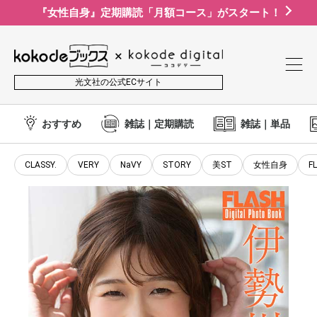
『女性自身』定期購読「月額コース」がスタート！
光文社の公式ECサイト
おすすめ
雑誌｜定期購読
雑誌｜単品
CLASSY.
VERY
NaVY
STORY
美ST
女性自身
F