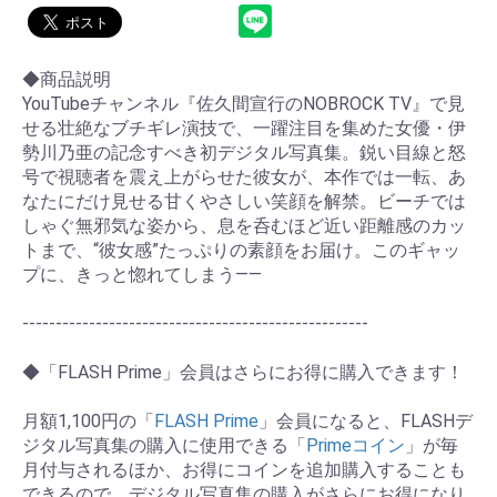
◆商品説明
YouTubeチャンネル『佐久間宣行のNOBROCK TV』で見
せる壮絶なブチギレ演技で、一躍注目を集めた女優・伊
勢川乃亜の記念すべき初デジタル写真集。鋭い目線と怒
号で視聴者を震え上がらせた彼女が、本作では一転、あ
なたにだけ見せる甘くやさしい笑顔を解禁。ビーチでは
しゃぐ無邪気な姿から、息を呑むほど近い距離感のカッ
トまで、“彼女感”たっぷりの素顔をお届け。このギャッ
プに、きっと惚れてしまう――
----------------------------------------------------
◆「FLASH Prime」会員はさらにお得に購入できます！
月額1,100円の「
FLASH Prime
」会員になると、FLASHデ
ジタル写真集の購入に使用できる「
Primeコイン
」が毎
月付与されるほか、お得にコインを追加購入することも
できるので、デジタル写真集の購入がさらにお得になり