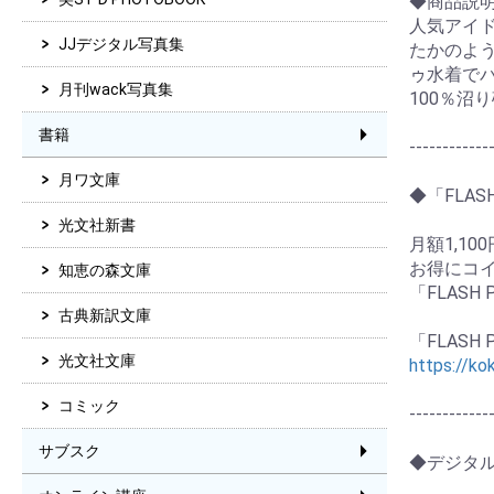
◆商品説
人気アイ
JJデジタル写真集
たかのよ
ゥ水着で
月刊wack写真集
100％沼り
書籍
------------
月ワ文庫
◆「FLA
光文社新書
月額1,10
お得にコ
知恵の森文庫
「FLAS
古典新訳文庫
「FLASH
光文社文庫
https://ko
コミック
------------
サブスク
◆デジタ