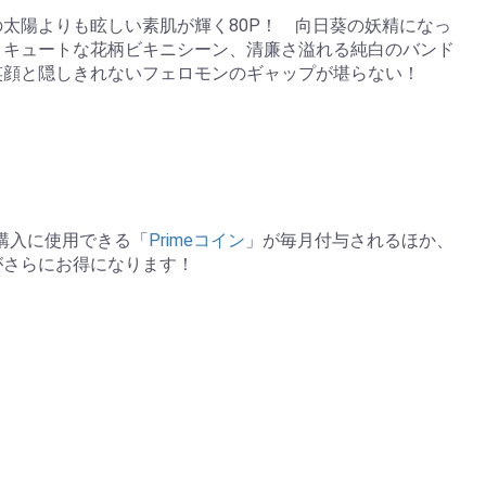
太陽よりも眩しい素肌が輝く80P！ 向日葵の妖精になっ
くキュートな花柄ビキニシーン、清廉さ溢れる純白のバンド
笑顔と隠しきれないフェロモンのギャップが堪らない！
の購入に使用できる「
Primeコイン
」が毎月付与されるほか、
がさらにお得になります！
。