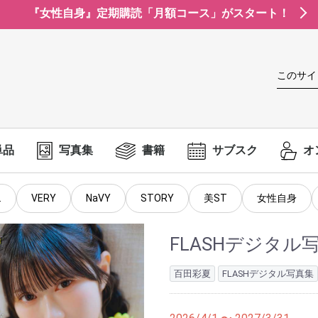
『女性自身』定期購読「月額コース」がスタート！
このサイ
単品
写真集
書籍
サブスク
オ
.
VERY
NaVY
STORY
美ST
女性自身
FLASHデジタ
百田彩夏
FLASHデジタル写真集