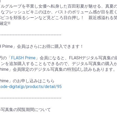
明
ドルグループを卒業し女優へ転身した百田彩夏が魅せる、真夏の
うなフレッシュビキニのほか、バストのボリューム感が目を惹
パピコを頬張るシーンなど見どころ目白押し！ 親近感溢れる
確定!!
----------------------------------------
SH Prime」会員はさらにお得に購入できます！
0円の「
FLASH Prime
」会員になると、FLASHデジタル写真集
インを追加購入することもできるので、デジタル写真集の購入
H Prime」会員限定のデジタル写真集の特別試し読みもあります
お買い物を続ける
カートへ進む
 Prime」のお申し込みはこちら
kode-digital.jp/products/detail/95
----------------------------------------
ル写真集の閲覧期間について