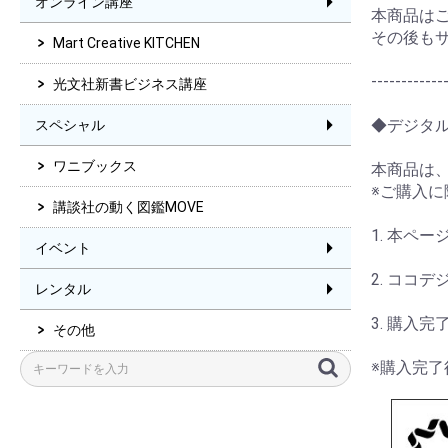
オンライン講座
本商品は
その後も
Mart Creative KITCHEN
------------
光文社新書ビジネス講座
◆デジタ
スペシャル
ワニブックス
本商品は
※ご購入
講談社の動く図鑑MOVE
1. 本ペ
イベント
2. ココ
レンタル
3. 購入
その他
※購入完