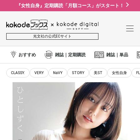
『女性自身』定期購読「月額コース」がスタート！
光文社の公式ECサイト
おすすめ
雑誌｜定期購読
雑誌｜単品
CLASSY.
VERY
NaVY
STORY
美ST
女性自身
F