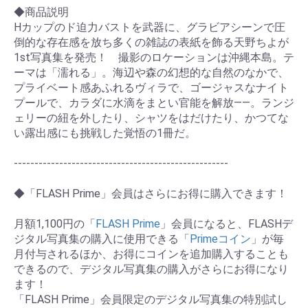
◆商品説明
Hカップのド迫力バストを武器に、グラビアシーンで圧
倒的な存在感を放ち多くの雑誌の表紙を飾る天野ちよが
1st写真集を発売！ 撮影のロケーションは沖縄本島。テ
ーマは「濡れる」。海辺や森の幻想的な自然のなかで、
プライベート感あふれるヴィラで、ゴージャスなナイト
プールで、カラダに水滴をまとい官能を解放――。ランジ
ェリーの紐を外したり、シャツをはだけたり、かつてな
い露出感にも挑戦した覚悟の1冊だ。
----------------------------------------------------
◆「FLASH Prime」会員はさらにお得に購入できます！
月額1,100円の「
FLASH Prime
」会員になると、FLASHデ
ジタル写真集の購入に使用できる「
Primeコイン
」が毎
月付与されるほか、お得にコインを追加購入することも
できるので、デジタル写真集の購入がさらにお得になり
ます！
「FLASH Prime」会員限定のデジタル写真集の特別試し