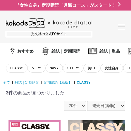
『女性自身』定期購読「月額コース」がスタート！
光文社の公式ECサイト
おすすめ
雑誌｜定期購読
雑誌｜単品
CLASSY.
VERY
NaVY
STORY
美ST
女性自身
F
全て
|
雑誌｜定期購読
|
定期購読【紙版】
|
CLASSY.
3件
の商品が見つかりました