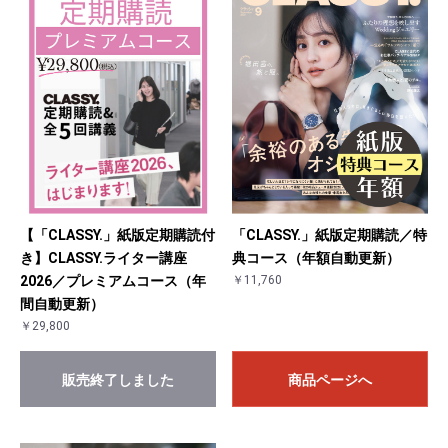
【「CLASSY.」紙版定期購読付
「CLASSY.」紙版定期購読／特
き】CLASSY.ライター講座
典コース（年額自動更新）
2026／プレミアムコース（年
￥11,760
間自動更新）
￥29,800
販売終了しました
商品ページへ