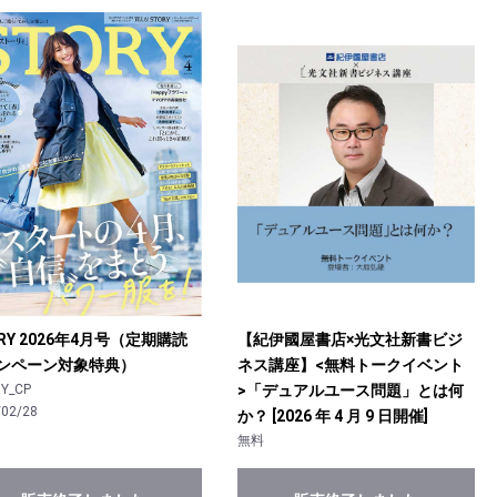
RY 2026年4月号（定期購読
【紀伊國屋書店×光文社新書ビジ
ンペーン対象特典）
ネス講座】<無料トークイベント
Y_CP
>「デュアルユース問題」とは何
/02/28
か？ [2026 年 4 月 9 日開催]
無料