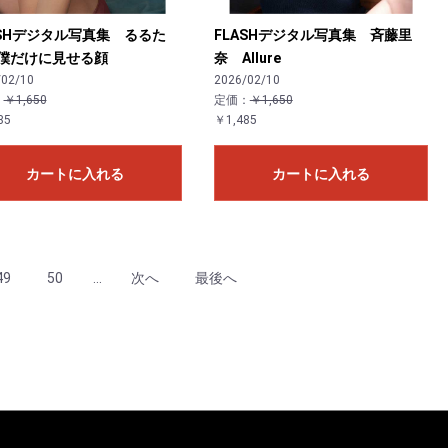
ASHデジタル写真集 るるた
FLASHデジタル写真集 斉藤里
僕だけに見せる顔
奈 Allure
/02/10
2026/02/10
：
￥1,650
定価：
￥1,650
85
￥1,485
カートに入れる
カートに入れる
49
50
...
次へ
最後へ