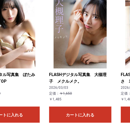
ジタル写真集 ぽたみ
FLASHデジタル写真集 大槻理
FL
TOP
子 メクルメク。
さ 君
2026/03/03
2026
0
定価：
￥1,650
定価
￥1,485
￥1,4
ートに入れる
カートに入れる