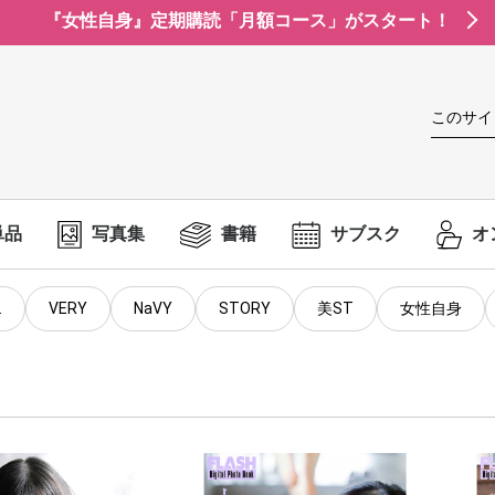
『女性自身』定期購読「月額コース」がスタート！
このサイ
単品
写真集
書籍
サブスク
オ
.
VERY
NaVY
STORY
美ST
女性自身