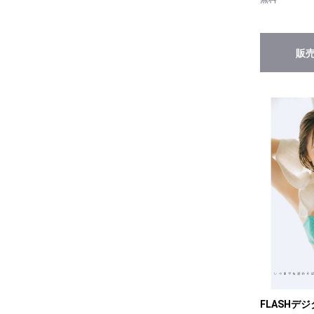
販
FLASHデ