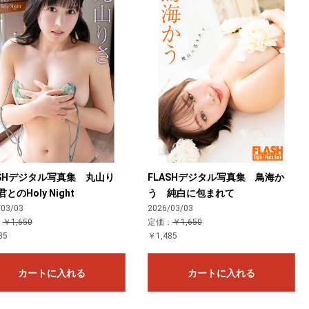
ASHデジタル写真集 丸山り
FLASHデジタル写真集 鳥海か
とのHoly Night
う 純白に包まれて
/03/03
2026/03/03
：
￥1,650
定価：
￥1,650
85
￥1,485
カートに入れる
カートに入れる