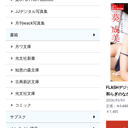
JJデジタル写真集
月刊wack写真集
書籍
月ワ文庫
光文社新書
知恵の森文庫
古典新訳文庫
FLASH
光文社文庫
和らぎのな
2026/03/03
コミック
定価：
￥1,65
￥1,485
サブスク