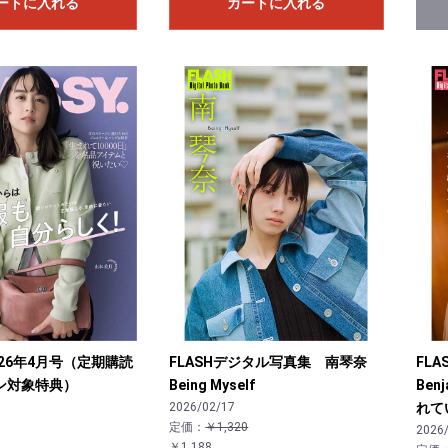
ートに入れる
カートに入れる
 2026年4月号（定期購読
FLASHデジタル写真集 南琴奈
FL
ン対象特典）
Being Myself
Ben
2026/02/17
れて
お買い物を続ける
カートへ進む
定価：
￥1,320
2026
￥1,188