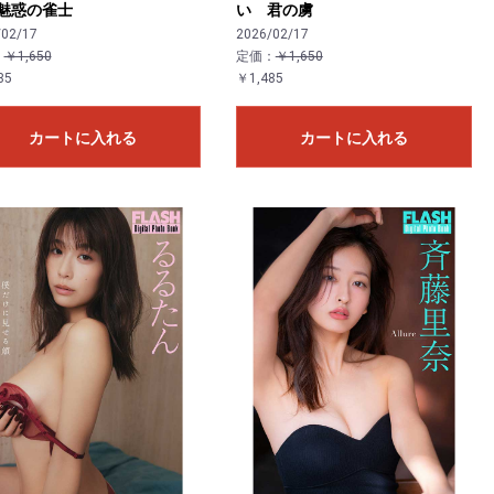
魅惑の雀士
い 君の虜
/02/17
2026/02/17
：
￥1,650
定価：
￥1,650
85
￥1,485
カートに入れる
カートに入れる