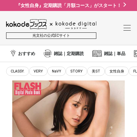
『女性自身』定期購読「月額コース」がスタート！
光文社の公式ECサイト
おすすめ
雑誌｜定期購読
雑誌｜単品
CLASSY.
VERY
NaVY
STORY
美ST
女性自身
F