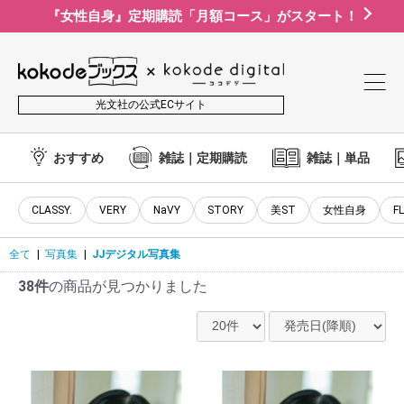
『女性自身』定期購読「月額コース」がスタート！
光文社の公式ECサイト
おすすめ
雑誌｜定期購読
雑誌｜単品
CLASSY.
VERY
NaVY
STORY
美ST
女性自身
F
全て
|
写真集
|
JJデジタル写真集
38件
の商品が見つかりました