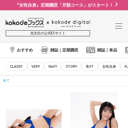
『女性自身』定期購読「月額コース」がスタート！
光文社の公式ECサイト
おすすめ
雑誌｜定期購読
雑誌｜単品
CLASSY.
VERY
NaVY
STORY
美ST
女性自身
F
全て