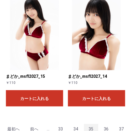
まどか_msfl2027_15
まどか_msfl2027_14
￥110
￥110
カートに入れる
カートに入れる
最初へ
前へ
...
33
34
35
36
37