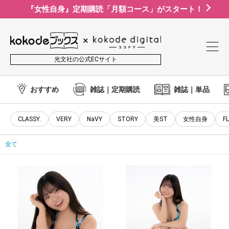
『女性自身』定期購読「月額コース」がスタート！
光文社の公式ECサイト
おすすめ
雑誌｜定期購読
雑誌｜単品
CLASSY.
VERY
NaVY
STORY
美ST
女性自身
F
全て